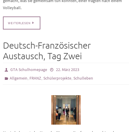
gemacht, was sie gemeinsam tun könnten, einer fragten nach einem
Volleyball.
WEITERLESEN
Deutsch-Französischer
Austausch, Tag Zwei
GTA Schulhomepage
22. März 2023
,
,
,
Allgemein
FRANZ
Schülerprojekte
Schulleben