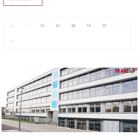
«
‹
11
12
13
14
15
›
»