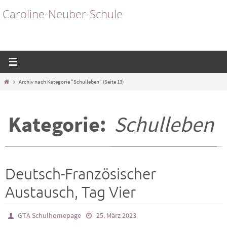
Zum
Caroline-Neuber-Schule
Inhalt
springen
Start
Archiv nach Kategorie "Schulleben"
(Seite 13)
Kategorie:
Schulleben
Deutsch-Französischer
Austausch, Tag Vier
GTA Schulhomepage
25. März 2023