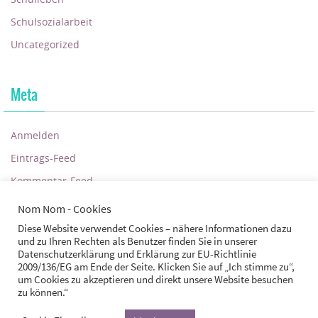
Schulsozialarbeit
Uncategorized
Meta
Anmelden
Eintrags-Feed
Kommentar-Feed
WordPress.org
Nom Nom - Cookies
Diese Website verwendet Cookies – nähere Informationen dazu
und zu Ihren Rechten als Benutzer finden Sie in unserer
Datenschutzerklärung und Erklärung zur EU-Richtlinie
2009/136/EG am Ende der Seite. Klicken Sie auf „Ich stimme zu“,
STARTSEITE
IMPRESSUM
DATENSCHUTZ
COOKIES
um Cookies zu akzeptieren und direkt unsere Website besuchen
zu können.“
Suchen nach:
Suchen