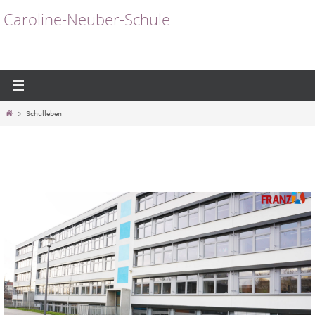
Zum
Caroline-Neuber-Schule
Inhalt
springen
Start
Schulleben