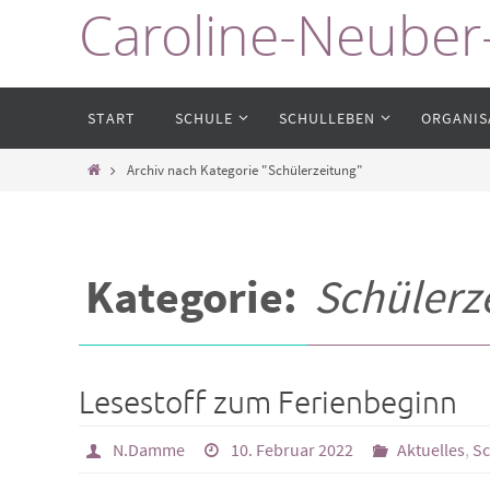
Caroline-Neuber
Zum
Inhalt
springen
Zum
START
SCHULE
SCHULLEBEN
ORGANIS
Inhalt
springen
Start
Archiv nach Kategorie "Schülerzeitung"
Kategorie:
Schülerz
Lesestoff zum Ferienbeginn
N.Damme
10. Februar 2022
Aktuelles
,
Sc