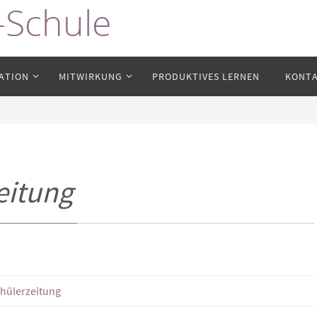
-Schule
ATION
MITWIRKUNG
PRODUKTIVES LERNEN
KONT
eitung
hülerzeitung