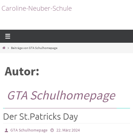
Zum
Caroline-Neuber-Schule
Inhalt
springen
Start
Beiträge von GTA Schulhomepage
Autor:
GTA Schulhomepage
Der St.Patricks Day
GTA Schulhomepage
22. März 2024