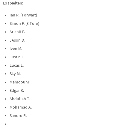
Es spielten:
Ian R. (Torwart)
Simon P. (3 Tore)
Arianit B.
JAson D.
Iven M.
Justin L.
Lucas L.
Sky M.
MamdouhH.
Edgar K.
Abdullah T.
Mohamad A.
Sandro R.