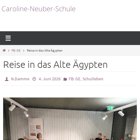
Zum
Caroline-Neuber-Schule
Inhalt
springen
Start
FB: GE
Reise in das Alte Ägypten
Reise in das Alte Ägypten
,
N.Damme
4. Juni 2026
FB: GE
Schulleben