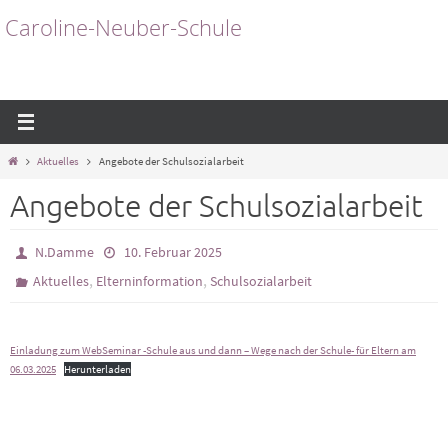
Zum
Caroline-Neuber-Schule
Inhalt
springen
Start
Aktuelles
Angebote der Schulsozialarbeit
Angebote der Schulsozialarbeit
N.Damme
10. Februar 2025
,
,
Aktuelles
Elterninformation
Schulsozialarbeit
Einladung zum WebSeminar -Schule aus und dann – Wege nach der Schule- für Eltern am
06.03.2025
Herunterladen