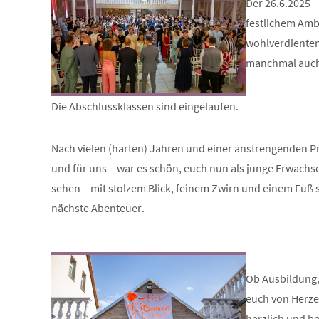
Der 26.6.2025 
festlichem Amb
wohlverdienten
manchmal auch 
Die Abschlussklassen sind eingelaufen.
Nach vielen (harten) Jahren und einer anstrengenden Pr
und für uns – war es schön, euch nun als junge Erwachs
sehen – mit stolzem Blick, feinem Zwirn und einem Fuß
nächste Abenteuer.
Ob Ausbildung,
euch von Herzen
herzlich und b