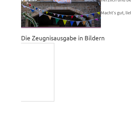
Macht’s gut, li
Die Zeugnisausgabe in Bildern
3)