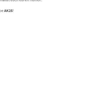
ebe
AK25
!