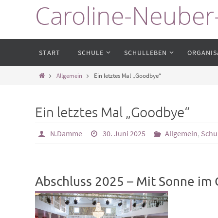
Caroline-Neuber
Zum
Inhalt
springen
Zum
START
SCHULE
SCHULLEBEN
ORGANIS
Inhalt
springen
Start
Allgemein
Ein letztes Mal „Goodbye“
Ein letztes Mal „Goodbye“
N.Damme
30. Juni 2025
Allgemein
,
Schu
Abschluss 2025 – Mit Sonne im 