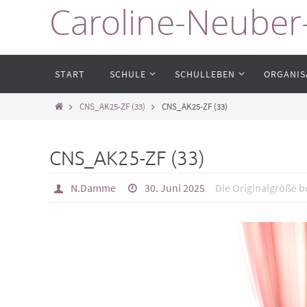
Caroline-Neuber
Zum
Inhalt
springen
Zum
START
SCHULE
SCHULLEBEN
ORGANIS
Inhalt
springen
Start
CNS_AK25-ZF (33)
CNS_AK25-ZF (33)
CNS_AK25-ZF (33)
N.Damme
30. Juni 2025
Die Originalgröße b