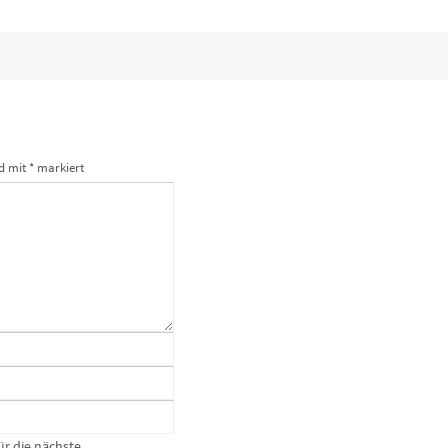
nd mit
*
markiert
ür die nächste