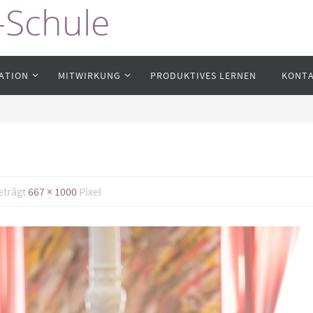
-Schule
ATION
MITWIRKUNG
PRODUKTIVES LERNEN
KONT
eträgt
667 × 1000
Pixel