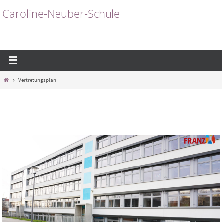
Zum
Caroline-Neuber-Schule
Inhalt
springen
Start
Vertretungsplan