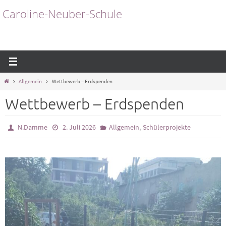
Zum
Caroline-Neuber-Schule
Inhalt
springen
Start
Allgemein
Wettbewerb – Erdspenden
Wettbewerb – Erdspenden
,
N.Damme
2. Juli 2026
Allgemein
Schülerprojekte