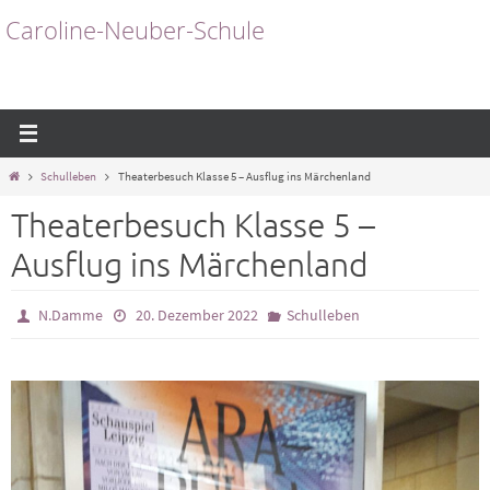
Zum
Caroline-Neuber-Schule
Inhalt
springen
Start
Schulleben
Theaterbesuch Klasse 5 – Ausflug ins Märchenland
Theaterbesuch Klasse 5 –
Ausflug ins Märchenland
N.Damme
20. Dezember 2022
Schulleben