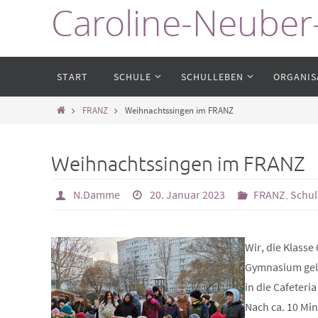
Caroline-Neuber
Zum
Inhalt
springen
Zum
START
SCHULE
SCHULLEBEN
ORGANIS
Inhalt
springen
Start
FRANZ
Weihnachtssingen im FRANZ
Weihnachtssingen im FRANZ
N.Damme
20. Januar 2023
FRANZ
,
Schul
Wir, die Klasse
Gymnasium gela
in die Cafeter
Nach ca. 10 Mi