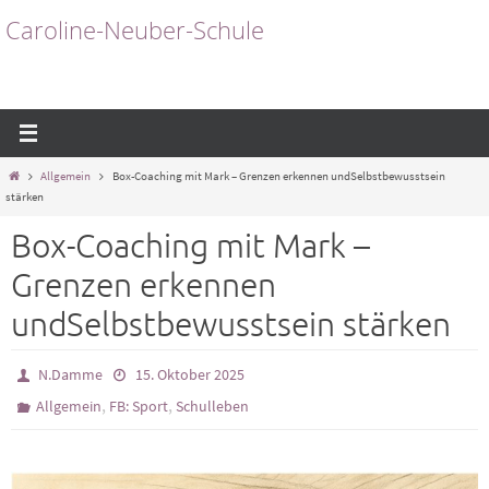
Zum
Caroline-Neuber-Schule
Inhalt
springen
Start
Allgemein
Box-Coaching mit Mark – Grenzen erkennen undSelbstbewusstsein
stärken
Box-Coaching mit Mark –
Grenzen erkennen
undSelbstbewusstsein stärken
N.Damme
15. Oktober 2025
,
,
Allgemein
FB: Sport
Schulleben