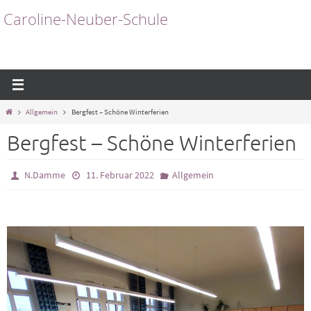
Zum
Caroline-Neuber-Schule
Inhalt
springen
Start
Allgemein
Bergfest – Schöne Winterferien
Bergfest – Schöne Winterferien
N.Damme
11. Februar 2022
Allgemein