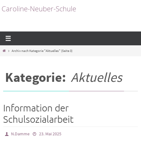
Zum
Caroline-Neuber-Schule
Inhalt
springen
Start
Archiv nach Kategorie "Aktuelles"
(Seite 3)
Kategorie:
Aktuelles
Information der
Schulsozialarbeit
N.Damme
23. Mai 2025