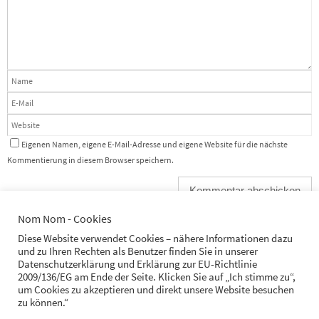
Eigenen Namen, eigene E-Mail-Adresse und eigene Website für die nächste
Kommentierung in diesem Browser speichern.
Nom Nom - Cookies
Diese Website verwendet Cookies – nähere Informationen dazu
und zu Ihren Rechten als Benutzer finden Sie in unserer
Datenschutzerklärung und Erklärung zur EU-Richtlinie
2009/136/EG am Ende der Seite. Klicken Sie auf „Ich stimme zu“,
STARTSEITE
IMPRESSUM
DATENSCHUTZ
COOKIES
um Cookies zu akzeptieren und direkt unsere Website besuchen
zu können.“
Suchen nach:
Suchen