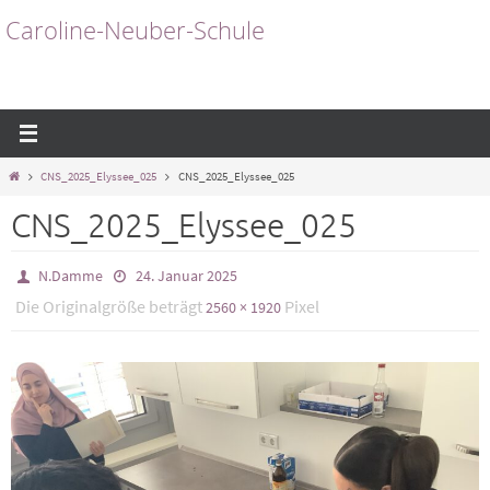
Zum
Caroline-Neuber-Schule
Inhalt
springen
Start
CNS_2025_Elyssee_025
CNS_2025_Elyssee_025
CNS_2025_Elyssee_025
N.Damme
24. Januar 2025
Die Originalgröße beträgt
Pixel
2560 × 1920