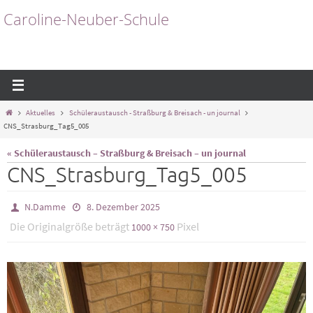
Zum
Caroline-Neuber-Schule
Inhalt
springen
Start
Aktuelles
Schüleraustausch - Straßburg & Breisach - un journal
CNS_Strasburg_Tag5_005
« Schüleraustausch – Straßburg & Breisach – un journal
CNS_Strasburg_Tag5_005
N.Damme
8. Dezember 2025
Die Originalgröße beträgt
Pixel
1000 × 750