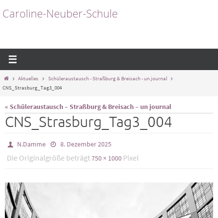
Zum
Caroline-Neuber-Schule
Inhalt
springen
Start
Aktuelles
Schüleraustausch - Straßburg & Breisach - un journal
CNS_Strasburg_Tag3_004
« Schüleraustausch – Straßburg & Breisach – un journal
CNS_Strasburg_Tag3_004
N.Damme
8. Dezember 2025
Die Originalgröße beträgt
Pixel
750 × 1000